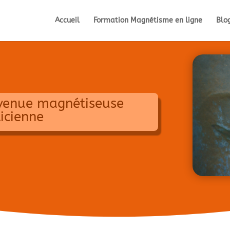
Accueil
Formation Magnétisme en ligne
Blo
venue magnétiseuse
icienne