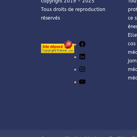
copyright 2019 - 2025
Tou
Tous droits de reproduction
pra
réservés
ce s
éne
Ell
cas 
Facebook
méd
LinkedIn
jam
méd
Instagram
méd
YouTube