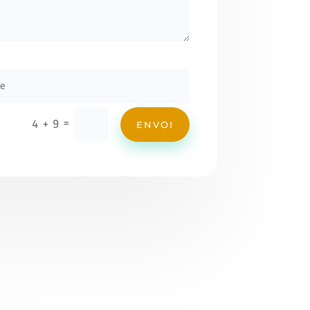
=
4 + 9
ENVOI