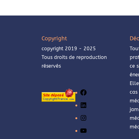
Copyright
Déo
copyright 2019 - 2025
Tou
Tous droits de reproduction
pra
réservés
ce s
éne
Ell
cas 
Facebook
méd
LinkedIn
jam
méd
Instagram
méd
YouTube